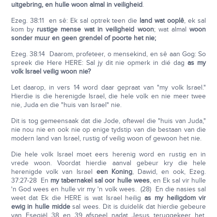
uitgebring, en hulle woon almal in veiligheid
.
Ezeg. 38:11 en sê: Ek sal optrek teen die
land wat ooplê
, ek sal
kom by
rustige mense wat in veiligheid woon
; wat almal
woon
sonder muur en geen grendel of poorte het nie;
Ezeg. 38:14 Daarom, profeteer, o mensekind, en sê aan Gog: So
spreek die Here HERE: Sal jy dit nie opmerk in dié dag
as my
volk Israel veilig woon nie?
Let daarop, in vers 14 word daar gepraat van "my volk Israel."
Hierdie is die herenigde Israel, die hele volk en nie meer twee
nie, Juda en die "huis van Israel" nie.
Dit is tog gemeensaak dat die Jode, oftewel die "huis van Juda,"
nie nou nie en ook nie op enige tydstip van die bestaan van die
modern land van Israel, rustig of veilig woon of gewoon het nie.
Die hele volk Israel moet eers herenig word en rustig en in
vrede woon. Voordat hierdie aanval gebeur kry die hele
herenigde volk van Israel
een Koning
, Dawid, en ook, Ezeg.
37:27-28 En
my tabernakel sal oor hulle wees
, en Ek sal vir hulle
'n God wees en hulle vir my 'n volk wees. (28) En die nasies sal
weet dat Ek die HERE is wat Israel heilig
as my heiligdom vir
ewig in hulle midde
sal wees. Dit is duidelik dat hierdie gebeure
van Esegiël 38 en 39 afspeel nadat Jesus teruggekeer het.