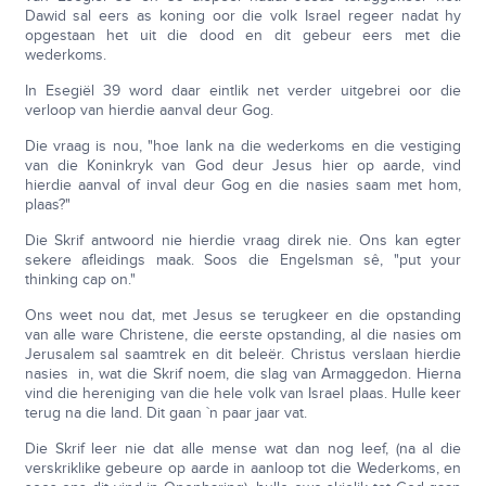
Dawid sal eers as koning oor die volk Israel regeer nadat hy
opgestaan het uit die dood en dit gebeur eers met die
wederkoms.
In Esegiël 39 word daar eintlik net verder uitgebrei oor die
verloop van hierdie aanval deur Gog.
Die vraag is nou, "hoe lank na die wederkoms en die vestiging
van die Koninkryk van God deur Jesus hier op aarde, vind
hierdie aanval of inval deur Gog en die nasies saam met hom,
plaas?"
Die Skrif antwoord nie hierdie vraag direk nie. Ons kan egter
sekere afleidings maak. Soos die Engelsman sê, "put your
thinking cap on."
Ons weet nou dat, met Jesus se terugkeer en die opstanding
van alle ware Christene, die eerste opstanding, al die nasies om
Jerusalem sal saamtrek en dit beleër. Christus verslaan hierdie
nasies in, wat die Skrif noem, die slag van Armaggedon. Hierna
vind die hereniging van die hele volk van Israel plaas. Hulle keer
terug na die land. Dit gaan `n paar jaar vat.
Die Skrif leer nie dat alle mense wat dan nog leef, (na al die
verskriklike gebeure op aarde in aanloop tot die Wederkoms, en