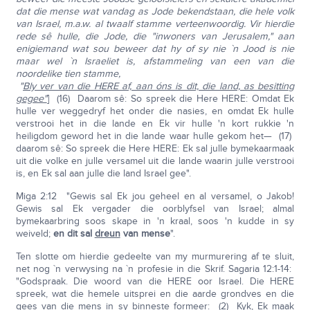
dat die mense wat vandag as Jode bekendstaan, die hele volk
van Israel, m.a.w. al twaalf stamme verteenwoordig. Vir hierdie
rede sê hulle, die Jode, die "inwoners van Jerusalem," aan
enigiemand wat sou beweer dat hy of sy nie `n Jood is nie
maar wel `n Israeliet is, afstammeling van een van die
noordelike tien stamme,
"
Bly ver van die HERE af, aan óns is dit, die land, as besitting
gegee"
] (16) Daarom sê: So spreek die Here HERE: Omdat Ek
hulle ver weggedryf het onder die nasies, en omdat Ek hulle
verstrooi het in die lande en Ek vir hulle 'n kort rukkie 'n
heiligdom geword het in die lande waar hulle gekom het— (17)
daarom sê: So spreek die Here HERE: Ek sal julle bymekaarmaak
uit die volke en julle versamel uit die lande waarin julle verstrooi
is, en Ek sal aan julle die land Israel gee".
Miga 2:12 "Gewis sal Ek jou geheel en al versamel, o Jakob!
Gewis sal Ek vergader die oorblyfsel van Israel; almal
bymekaarbring soos skape in 'n kraal, soos 'n kudde in sy
weiveld;
en dit sal
dreun
van mense
".
Ten slotte om hierdie gedeelte van my murmurering af te sluit,
net nog `n verwysing na `n profesie in die Skrif. Sagaria 12:1-14:
"Godspraak. Die woord van die HERE oor Israel. Die HERE
spreek, wat die hemele uitsprei en die aarde grondves en die
gees van die mens in sy binneste formeer: (2) Kyk, Ek maak