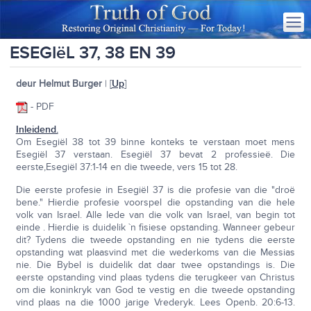
ESEGIëL 37, 38 EN 39
deur Helmut Burger
| [
Up
]
- PDF
Inleidend.
Om Esegiël 38 tot 39 binne konteks te verstaan moet mens
Esegiël 37 verstaan. Esegiël 37 bevat 2 professieë. Die
eerste,Esegiël 37:1-14 en die tweede, vers 15 tot 28.
Die eerste profesie in Esegiël 37 is die profesie van die "droë
bene." Hierdie profesie voorspel die opstanding van die hele
volk van Israel. Alle lede van die volk van Israel, van begin tot
einde . Hierdie is duidelik `n fisiese opstanding. Wanneer gebeur
dit? Tydens die tweede opstanding en nie tydens die eerste
opstanding wat plaasvind met die wederkoms van die Messias
nie. Die Bybel is duidelik dat daar twee opstandings is. Die
eerste opstanding vind plaas tydens die terugkeer van Christus
om die koninkryk van God te vestig en die tweede opstanding
vind plaas na die 1000 jarige Vrederyk. Lees Openb. 20:6-13.