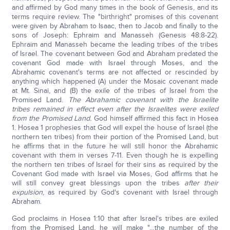
and affirmed by God many times in the book of Genesis, and its
terms require review. The "birthright" promises of this covenant
were given by Abraham to Isaac, then to Jacob and finally to the
sons of Joseph: Ephraim and Manasseh (Genesis 48:8-22).
Ephraim and Manasseh became the leading tribes of the tribes
of Israel. The covenant between God and Abraham predated the
covenant God made with Israel through Moses, and the
Abrahamic covenant's terms are not affected or rescinded by
anything which happened (A) under the Mosaic covenant made
at Mt. Sinai, and (B) the exile of the tribes of Israel from the
Promised Land.
The Abrahamic covenant with the Israelite
tribes remained in effect even after the Israelites were exiled
from the Promised Land.
God himself affirmed this fact in Hosea
1. Hosea 1 prophesies that God will expel the house of Israel (the
northern ten tribes) from their portion of the Promised Land, but
he affirms that in the future he will still honor the Abrahamic
covenant with them in verses 7-11. Even though he is expelling
the northern ten tribes of Israel for their sins as required by the
Covenant God made with Israel via Moses, God affirms that he
will still convey great blessings upon the tribes
after their
expulsion
, as required by God's covenant with Israel through
Abraham.
God proclaims in Hosea 1:10 that after Israel's tribes are exiled
from the Promised Land, he will make "…the number of the