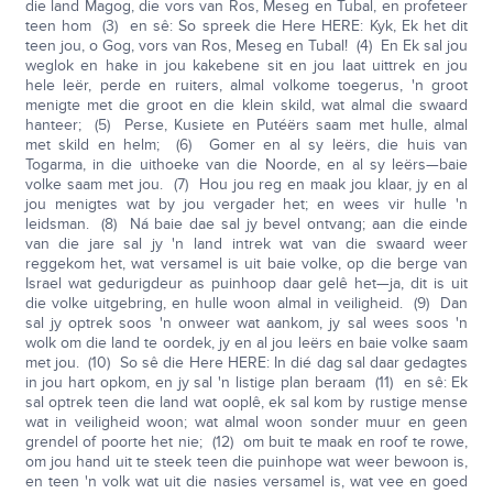
die land Magog, die vors van Ros, Meseg en Tubal, en profeteer
teen hom (3) en sê: So spreek die Here HERE: Kyk, Ek het dit
teen jou, o Gog, vors van Ros, Meseg en Tubal! (4) En Ek sal jou
weglok en hake in jou kakebene sit en jou laat uittrek en jou
hele leër, perde en ruiters, almal volkome toegerus, 'n groot
menigte met die groot en die klein skild, wat almal die swaard
hanteer; (5) Perse, Kusiete en Putéërs saam met hulle, almal
met skild en helm; (6) Gomer en al sy leërs, die huis van
Togarma, in die uithoeke van die Noorde, en al sy leërs—baie
volke saam met jou. (7) Hou jou reg en maak jou klaar, jy en al
jou menigtes wat by jou vergader het; en wees vir hulle 'n
leidsman. (8) Ná baie dae sal jy bevel ontvang; aan die einde
van die jare sal jy 'n land intrek wat van die swaard weer
reggekom het, wat versamel is uit baie volke, op die berge van
Israel wat gedurigdeur as puinhoop daar gelê het—ja, dit is uit
die volke uitgebring, en hulle woon almal in veiligheid. (9) Dan
sal jy optrek soos 'n onweer wat aankom, jy sal wees soos 'n
wolk om die land te oordek, jy en al jou leërs en baie volke saam
met jou. (10) So sê die Here HERE: In dié dag sal daar gedagtes
in jou hart opkom, en jy sal 'n listige plan beraam (11) en sê: Ek
sal optrek teen die land wat ooplê, ek sal kom by rustige mense
wat in veiligheid woon; wat almal woon sonder muur en geen
grendel of poorte het nie; (12) om buit te maak en roof te rowe,
om jou hand uit te steek teen die puinhope wat weer bewoon is,
en teen 'n volk wat uit die nasies versamel is, wat vee en goed