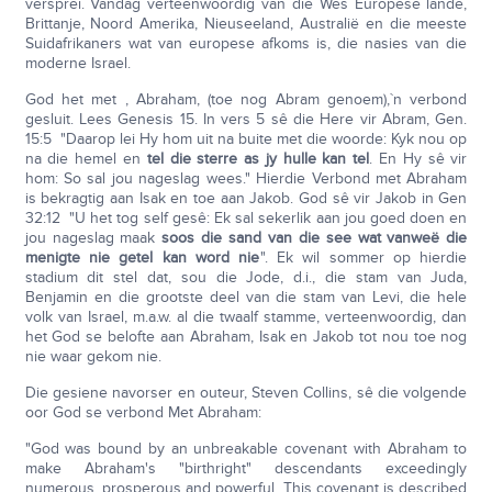
versprei. Vandag verteenwoordig van die Wes Europese lande,
Brittanje, Noord Amerika, Nieuseeland, Australië en die meeste
Suidafrikaners wat van europese afkoms is, die nasies van die
moderne Israel.
God het met , Abraham, (toe nog Abram genoem),`n verbond
gesluit. Lees Genesis 15. In vers 5 sê die Here vir Abram, Gen.
15:5 "Daarop lei Hy hom uit na buite met die woorde: Kyk nou op
na die hemel en
tel die sterre as jy hulle kan tel
. En Hy sê vir
hom: So sal jou nageslag wees." Hierdie Verbond met Abraham
is bekragtig aan Isak en toe aan Jakob. God sê vir Jakob in Gen
32:12 "U het tog self gesê: Ek sal sekerlik aan jou goed doen en
jou nageslag maak
soos die sand van die see wat vanweë die
menigte nie getel kan word nie
". Ek wil sommer op hierdie
stadium dit stel dat, sou die Jode, d.i., die stam van Juda,
Benjamin en die grootste deel van die stam van Levi, die hele
volk van Israel, m.a.w. al die twaalf stamme, verteenwoordig, dan
het God se belofte aan Abraham, Isak en Jakob tot nou toe nog
nie waar gekom nie.
Die gesiene navorser en outeur, Steven Collins, sê die volgende
oor God se verbond Met Abraham:
"God was bound by an unbreakable covenant with Abraham to
make Abraham's "birthright" descendants exceedingly
numerous, prosperous and powerful. This covenant is described