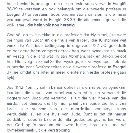
hulle bevind is belangrik om die profesie soos vervat in Esegiël
38-39 te verstaan en ook belangrik om die tweede profesie in
Esegiël 37 te verstaan. Soos ons aanstons sal sien, is die nasie
wat aangeval word in Esegiël 38-39 die afstammelinge van die
volk Israel,
die hele volk nou herenig.
God sê, op talle plekke in die profesieë dat Hy Israel, ( te wete
die "huis van Juda"
en
die "huis van Israel", (die 10 stamme wat
vanaf die Assiriese ballingskap in ongeveer 722 v.C. geleidelik
en oor eeue heen versprei geraak het), weer bymekaar sal maak
en vestig in die land wat Hy aan Abraham, Isak en Jakob beloof
het. Hier volg `n aantal Skrifverwysings, (ek verwys spesifiek nie
in hierdie paar Skrifgedeeltes na die tweede profesie in Esegiël
37 nie omdat ons later in meer diepte na hierdie profesie gaan
kyk):
Jes. 11:12 "en Hy sal 'n banier ophef vir die nasies en bymekaar
laat kom die seuns van Israel wat verdryf is, en versamel die
dogters van Juda wat verstrooi is, uit die vier hoeke van die
aarde." Let daarop dat Hy hier praat van beide die huis van
Israel, (die stamme van die noordelike koninkryk, soos
verduidelik is), en die huis van Juda. Punt is dat dit hieruit
duidelik is, soos in baie ander Skrifgedeeltes gevind kan word,
dat God op `n stadium die twee huise, Israel en Juda sal
bymekaarmaak uit die verstrooiing.