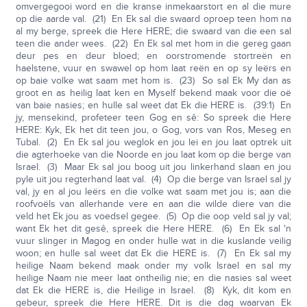
omvergegooi word en die kranse inmekaarstort en al die mure
op die aarde val. (21) En Ek sal die swaard oproep teen hom na
al my berge, spreek die Here HERE; die swaard van die een sal
teen die ander wees. (22) En Ek sal met hom in die gereg gaan
deur pes en deur bloed; en oorstromende stortreën en
haelstene, vuur en swawel op hom laat reën en op sy leërs en
op baie volke wat saam met hom is. (23) So sal Ek My dan as
groot en as heilig laat ken en Myself bekend maak voor die oë
van baie nasies; en hulle sal weet dat Ek die HERE is. (39:1) En
jy, mensekind, profeteer teen Gog en sê: So spreek die Here
HERE: Kyk, Ek het dit teen jou, o Gog, vors van Ros, Meseg en
Tubal. (2) En Ek sal jou weglok en jou lei en jou laat optrek uit
die agterhoeke van die Noorde en jou laat kom op die berge van
Israel. (3) Maar Ek sal jou boog uit jou linkerhand slaan en jou
pyle uit jou regterhand laat val. (4) Op die berge van Israel sal jy
val, jy en al jou leërs en die volke wat saam met jou is; aan die
roofvoëls van allerhande vere en aan die wilde diere van die
veld het Ek jou as voedsel gegee. (5) Op die oop veld sal jy val;
want Ek het dit gesê, spreek die Here HERE. (6) En Ek sal 'n
vuur slinger in Magog en onder hulle wat in die kuslande veilig
woon; en hulle sal weet dat Ek die HERE is. (7) En Ek sal my
heilige Naam bekend maak onder my volk Israel en sal my
heilige Naam nie meer laat ontheilig nie; en die nasies sal weet
dat Ek die HERE is, die Heilige in Israel. (8) Kyk, dit kom en
gebeur, spreek die Here HERE. Dit is die dag waarvan Ek