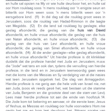
en hulle sal opsien na My vir wie hulle deurboor het, en hulle sal
oor Hom rouklaag soos 'n mens rouklaag oor 'n enigste seun en
bitterlik oor Hom ween soos 'n mens bitterlik ween oor 'n
eersgebore kind. (11) In dié dag sal die rouklag groot wees in
Jerusalem, soos die rouklag van Hadad-Rimmon in die laagte
van Megiddo. (12) En die land sal rouklaag by geslagte, elke
geslag afsonderlik; die geslag van die
huis van Dawid
afsonderlik, en hulle vroue afsonderlik; die geslag van die huis
van Natan afsonderlik, en hulle vroue afsonderlik; (13) die
geslag van die huis van Levi afsonderlik, en hulle vroue
afsonderlik; die geslag van Símeï afsonderlik, en hulle vroue
afsonderlik. (14) Al die ander geslagte—elke geslag afsonderlik,
en hulle vroue afsonderlik." Uit hierdie profesie is dit klinkklaar
duidelik dat die profesie handel met Juda en Jerusalem, m.a.w.
die "Jode" wat tans en ook dan, tydens die vervulling van hierdie
profesie, in die land en in Jerusalem teenwoordig gaan wees
met die koms van die Messias en Sy verdelging van al die nasies
wat teen Jerusalem opgetrek het. Die slag van Armaggedon.
Hierdie profesie is nie gerig aan die hele volk van Israel nie, net
aan Juda, (soos ek reeds gesê het, wat bestaan uit die stamme
van Juda, Benjamin en die grootste deel van die stam van Levi).
Lees maar hierdie profesie tot aan die einde van hoofstuk 14.
Die Jode kom tot bekering en aanvaar, vir die eerste keer, Jesus
of Yeshua, as Messias en rouklaag oor hulle voorvaders Hom nie
geglo het nie en hom laat deurboor het. Nêrens sprake van