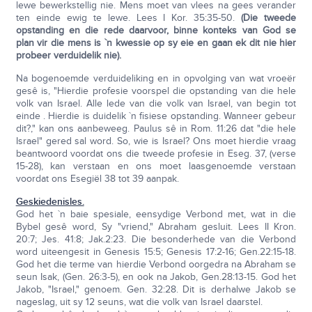
lewe bewerkstellig nie. Mens moet van vlees na gees verander
ten einde ewig te lewe. Lees I Kor. 35:35-50.
(Die tweede
opstanding en die rede daarvoor, binne konteks van God se
plan vir die mens is `n kwessie op sy eie en gaan ek dit nie hier
probeer verduidelik nie).
Na bogenoemde verduideliking en in opvolging van wat vroeër
gesê is, "Hierdie profesie voorspel die opstanding van die hele
volk van Israel. Alle lede van die volk van Israel, van begin tot
einde . Hierdie is duidelik `n fisiese opstanding. Wanneer gebeur
dit?," kan ons aanbeweeg. Paulus sê in Rom. 11:26 dat "die hele
Israel" gered sal word. So, wie is Israel? Ons moet hierdie vraag
beantwoord voordat ons die tweede profesie in Eseg. 37, (verse
15-28), kan verstaan en ons moet laasgenoemde verstaan
voordat ons Esegiël 38 tot 39 aanpak.
Geskiedenisles.
God het `n baie spesiale, eensydige Verbond met, wat in die
Bybel gesê word, Sy "vriend," Abraham gesluit. Lees II Kron.
20:7; Jes. 41:8; Jak.2:23. Die besonderhede van die Verbond
word uiteengesit in Genesis 15:5; Genesis 17:2-16; Gen.22:15-18.
God het die terme van hierdie Verbond oorgedra na Abraham se
seun Isak, (Gen. 26:3-5), en ook na Jakob, Gen.28:13-15. God het
Jakob, "Israel," genoem. Gen. 32:28. Dit is derhalwe Jakob se
nageslag, uit sy 12 seuns, wat die volk van Israel daarstel.