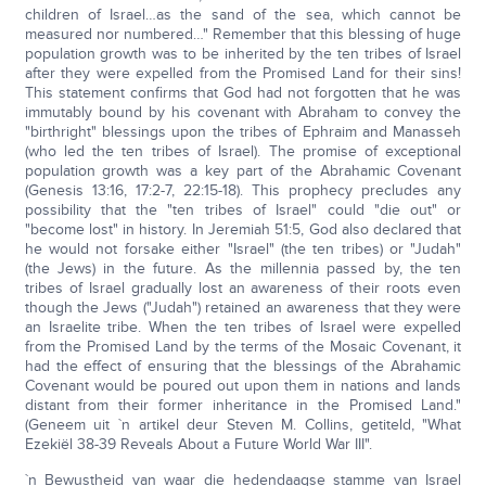
children of Israel…as the sand of the sea, which cannot be
measured nor numbered…" Remember that this blessing of huge
population growth was to be inherited by the ten tribes of Israel
after they were expelled from the Promised Land for their sins!
This statement confirms that God had not forgotten that he was
immutably bound by his covenant with Abraham to convey the
"birthright" blessings upon the tribes of Ephraim and Manasseh
(who led the ten tribes of Israel). The promise of exceptional
population growth was a key part of the Abrahamic Covenant
(Genesis 13:16, 17:2-7, 22:15-18). This prophecy precludes any
possibility that the "ten tribes of Israel" could "die out" or
"become lost" in history. In Jeremiah 51:5, God also declared that
he would not forsake either "Israel" (the ten tribes) or "Judah"
(the Jews) in the future. As the millennia passed by, the ten
tribes of Israel gradually lost an awareness of their roots even
though the Jews ("Judah") retained an awareness that they were
an Israelite tribe. When the ten tribes of Israel were expelled
from the Promised Land by the terms of the Mosaic Covenant, it
had the effect of ensuring that the blessings of the Abrahamic
Covenant would be poured out upon them in nations and lands
distant from their former inheritance in the Promised Land."
(Geneem uit `n artikel deur Steven M. Collins, getiteld, "What
Ezekiël 38-39 Reveals About a Future World War III".
`n Bewustheid van waar die hedendaagse stamme van Israel