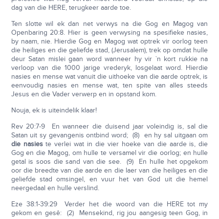
dag van die HERE, terugkeer aarde toe.
Ten slotte wil ek dan net verwys na die Gog en Magog van
Openbaring 20:8. Hier is geen verwysing na spesifieke nasies,
by naam, nie. Hierdie Gog en Magog wat optrek vir oorlog teen
die heiliges en die geliefde stad, (Jerusalem), trek op omdat hulle
deur Satan mislei gaan word wanneer hy vir `n kort rukkie na
verloop van die 1000 jarige vrederyk, losgelaat word. Hierdie
nasies en mense wat vanuit die uithoeke van die aarde optrek, is
eenvoudig nasies en mense wat, ten spite van alles steeds
Jesus en die Vader verwerp en in opstand kom.
Nouja, ek is uiteindelik klaar!
Rev 20:7-9 En wanneer die duisend jaar voleindig is, sal die
Satan uit sy gevangenis ontbind word; (8) en hy sal uitgaan om
die nasies
te verlei wat in die vier hoeke van die aarde is, die
Gog en die Magog, om hulle te versamel vir die oorlog; en hulle
getal is soos die sand van die see. (9) En hulle het opgekom
oor die breedte van die aarde en die laer van die heiliges en die
geliefde stad omsingel, en vuur het van God uit die hemel
neergedaal en hulle verslind.
Eze 38:1-39:29 Verder het die woord van die HERE tot my
gekom en gesê: (2) Mensekind, rig jou aangesig teen Gog, in