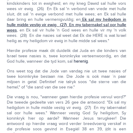
kindskinders tot in ewigheid; en my kneg Dawid sal hulle vors
wees vir ewig. (26) En Ek sal 'n verbond van vrede met hulle
sluit, dit sal 'n ewige verbond met hulle wees; en Ek sal hulle
daar bring en hulle vermenigvuldig; en
Ek sal my heiligdom in
hulle midde vestig vir ewig. (27) En my tabernakel sal oor hulle
wees
, en Ek sal vir hulle 'n God wees en hulle vir my 'n volk
wees. (28) En die nasies sal weet dat Ek die HERE is wat Israel
heilig as my heiligdom vir ewig in hulle midde sal wees."
Hierdie profesie maak dit duidelik dat Juda en die kinders van
Israel twee nasies is, twee koninkryke verteenwoordig, en dat
God hulle, wanneer die tyd kom, sal
herenig
.
Ons weet tog dat die Jode van vandag nie uit twee nasies of
twee koninkryke bestaan nie. Die Jode is ook maar `n paar
miljoen in getal. Definitief nie talryk soos "die sterre van die
hemel," of "die sand van die see nie."
Die vraag is nou, "wanneer gaan hierdie profesie vervul word?"
Die tweede gedeelte van vers 26 gee die antwoord: "Ek sal my
heiligdom in hulle midde vestig vir ewig. (27) En my tabernakel
sal oor hulle wees." Wanneer vestig God Sy heiligdom, Sy
koninkryk hier op aarde? Wanneer Jesus terugkeer! Die
antwoord op hierdie vraag word verder breedvoerig verskaf in
die profesie soos gevind in Esegiël 38 en 39, (dit is een