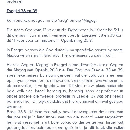
profesie).
Esegiël 38 en 39
.
Kom ons kyk net gou na die "Gog" en die "Magog."
Die naam Gog kom 13 keer in die Bybel voor. In I Kronieke 5:4 is
dit die naam van `n seun van ene Joël. In Esegiëel 38 en 39 kom
dit 11 keer voor en laastens in Openbaring 20:8.
In Esegiël verwys die Gog duidelik na spesifieke nasies by naam.
Magog verwys na `n land waar hierdie nasies vandaan kom.
Hierdie Gog en Magog in Esegiël is nie dieselfde as die Gog en
die Magog van Openb. 20:8 nie. Die Gog van Esegiël 38 en 39,
spesifieke nasies by naam genoem, val die volk van Israel aan
op `n tydstip wanneer die inwoners van die land, wat versamel is
uit baie volke, in veiligheid woon. Dit vind m.a.w. plaas nadat die
hele volk van Israel herenig is, herenig soos geprofeteer in
onder andere die tweede profesie in Esegiël 37 wat ons reeds
behandel het. Dit blyk duidelik dat hierdie aanval of inval geskied
wanneer:
Ezeg. 38:8 Ná baie dae sal jy bevel ontvang; aan die einde van
die jare sal jy 'n land intrek wat van die swaard weer reggekom
het, wat versamel is uit baie volke, op die berge van Israel wat
gedurigdeur as puinhoop daar gelê het—ja,
dit is uit die volke