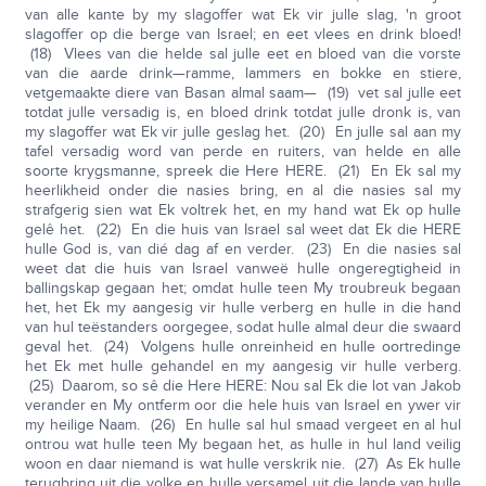
van alle kante by my slagoffer wat Ek vir julle slag, 'n groot
slagoffer op die berge van Israel; en eet vlees en drink bloed!
(18) Vlees van die helde sal julle eet en bloed van die vorste
van die aarde drink—ramme, lammers en bokke en stiere,
vetgemaakte diere van Basan almal saam— (19) vet sal julle eet
totdat julle versadig is, en bloed drink totdat julle dronk is, van
my slagoffer wat Ek vir julle geslag het. (20) En julle sal aan my
tafel versadig word van perde en ruiters, van helde en alle
soorte krygsmanne, spreek die Here HERE. (21) En Ek sal my
heerlikheid onder die nasies bring, en al die nasies sal my
strafgerig sien wat Ek voltrek het, en my hand wat Ek op hulle
gelê het. (22) En die huis van Israel sal weet dat Ek die HERE
hulle God is, van dié dag af en verder. (23) En die nasies sal
weet dat die huis van Israel vanweë hulle ongeregtigheid in
ballingskap gegaan het; omdat hulle teen My troubreuk begaan
het, het Ek my aangesig vir hulle verberg en hulle in die hand
van hul teëstanders oorgegee, sodat hulle almal deur die swaard
geval het. (24) Volgens hulle onreinheid en hulle oortredinge
het Ek met hulle gehandel en my aangesig vir hulle verberg.
(25) Daarom, so sê die Here HERE: Nou sal Ek die lot van Jakob
verander en My ontferm oor die hele huis van Israel en ywer vir
my heilige Naam. (26) En hulle sal hul smaad vergeet en al hul
ontrou wat hulle teen My begaan het, as hulle in hul land veilig
woon en daar niemand is wat hulle verskrik nie. (27) As Ek hulle
terugbring uit die volke en hulle versamel uit die lande van hulle