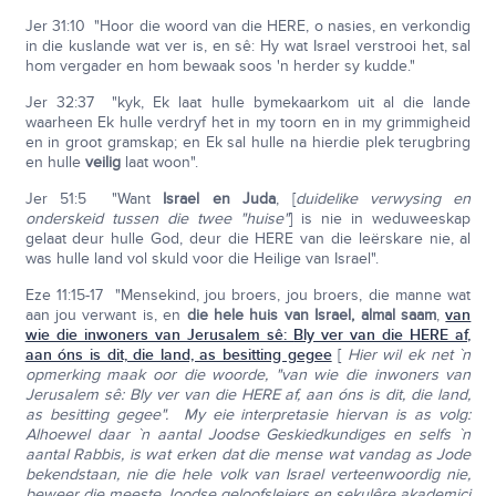
Jer 31:10 "Hoor die woord van die HERE, o nasies, en verkondig
in die kuslande wat ver is, en sê: Hy wat Israel verstrooi het, sal
hom vergader en hom bewaak soos 'n herder sy kudde."
Jer 32:37 "kyk, Ek laat hulle bymekaarkom uit al die lande
waarheen Ek hulle verdryf het in my toorn en in my grimmigheid
en in groot gramskap; en Ek sal hulle na hierdie plek terugbring
en hulle
veilig
laat woon".
Jer 51:5 "Want
Israel en Juda
, [
duidelike verwysing en
onderskeid tussen die twee "huise"
] is nie in weduweeskap
gelaat deur hulle God, deur die HERE van die leërskare nie, al
was hulle land vol skuld voor die Heilige van Israel".
Eze 11:15-17 "Mensekind, jou broers, jou broers, die manne wat
aan jou verwant is, en
die hele huis van Israel, almal saam
,
van
wie die inwoners van Jerusalem sê:
Bly ver van die HERE af,
aan óns is dit, die land, as besitting gegee
[
Hier wil ek net `n
opmerking maak oor die woorde, "van wie die inwoners van
Jerusalem sê: Bly ver van die HERE af, aan óns is dit, die land,
as besitting gegee". My eie interpretasie hiervan is as volg:
Alhoewel daar `n aantal Joodse Geskiedkundiges en selfs `n
aantal Rabbis, is wat erken dat die mense wat vandag as Jode
bekendstaan, nie die hele volk van Israel verteenwoordig nie,
beweer die meeste Joodse geloofsleiers en sekulêre akademici