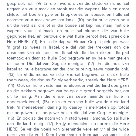
gespreek het. (9) En die inwoners van die stede van Israel sal
uitgaan en vuur maak en stook met die wapens: klein en groot
skilde, met boë en pyle en knopkieries en spiese; en hulle sal
daarmee vuur maak sewe jaar lank; (10) sodat hulle geen hout
uit die veld sal dra of in die bosse sal kap nie, maar met die
wapens vuur sal maak; en hulle sal plunder die wat hulle
geplunder het, en berowe die wat hulle beroof het, spreek die
Here HERE. (11) En in dié dag sal Ek aan Gog 'n plek gee waar
'n graf sal wees in Israel, die dal van die trekkers aan die
oostekant van die see, en dit sal vir die deurtrekkers die pad
toemaak; en daar sal hulle Gog begrawe en sy hele menigte en
dit noem: Die dal van Gog se menigte. (12) En die huis van
Israel sal hulle begrawe om die land te reinig, sewe maande lank.
(13) En al die mense van die land sal begrawe, en dit sal hulle
roem wees, die dag as Ek My verheerlik, spreek die Here HERE.
(14) Ook sal hulle vaste manne afsonder wat die land deurgaan
en die trekkers begrawe wat bo-op die grond oorgebly het, om
dit te reinig. Aan die einde van sewe maande sal hulle 'n
ondersoek instel, (15) en sien een van hulle wat deur die land
trek, 'n mensebeen, dan rig hy daarby 'n merkteken op, totdat
die begrawers dit begrawe het in die dal van Gog se menigte.
(16) En ook sal die naam van 'n stad wees Hamóna. So sal hulle
dan die land reinig. (17) En jy, mensekind, so spreek die Here
HERE: Sê vir die voëls van allerhande vere en vir al die wilde
diere van die veld: Kom bymekaar en kom aan, versamel julle