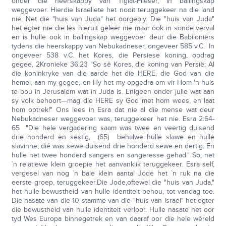
onder die heerskappy van Tiglat-Pileser, in ballingskap
weggevoer. Hierdie Israeliete het nooit teruggekeer na die land
nie. Net die "huis van Juda" het oorgebly. Die "huis van Juda"
het egter nie die les hieruit geleer nie maar ook in sonde verval
en is hulle ook in ballingskap weggevoer deur die Babiloniërs
tydens die heerskappy van Nebukadneser, ongeveer 585 v.C. In
ongeveer 538 v.C. het Kores, die Persiese koning, opdrag
gegee, 2Kronieke 36:23 "So sê Kores, die koning van Persië: Al
die koninkryke van die aarde het die HERE, die God van die
hemel, aan my gegee, en Hy het my opgedra om vir Hom 'n huis
te bou in Jerusalem wat in Juda is. Enigeen onder julle wat aan
sy volk behoort—mag die HERE sy God met hom wees, en laat
hom optrek!" Ons lees in Esra dat nie al die mense wat deur
Nebukadneser weggevoer was, teruggekeer het nie. Esra 2:64-
65 "Die hele vergadering saam was twee en veertig duisend
drie honderd en sestig, (65) behalwe hulle slawe en hulle
slavinne; dié was sewe duisend drie honderd sewe en dertig. En
hulle het twee honderd sangers en sangeresse gehad." So, net
`n relatiewe klein groepie het aanvanklik teruggekeer. Esra self,
vergesel van nog `n baie klein aantal Jode het `n ruk na die
eerste groep, teruggekeer.Die Jode,oftewel die "huis van Juda,"
het hulle bewustheid van hulle identiteit behou, tot vandag toe.
Die nasate van die 10 stamme van die "huis van Israel" het egter
die bewustheid van hulle identiteit verloor. Hulle nasate het oor
tyd Wes Europa binnegetrek en van daaraf oor die hele wêreld