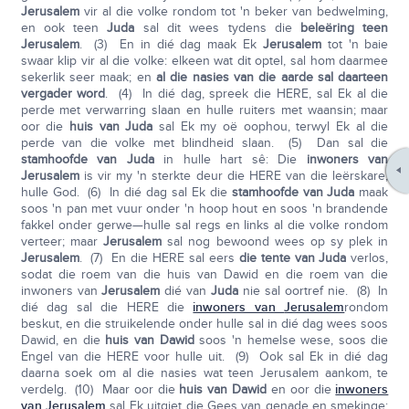
Jerusalem
vir al die volke rondom tot 'n beker van bedwelming,
en ook teen
Juda
sal dit wees tydens die
beleëring teen
Jerusalem
. (3) En in dié dag maak Ek
Jerusalem
tot 'n baie
swaar klip vir al die volke: elkeen wat dit optel, sal hom daarmee
sekerlik seer maak; en
al die nasies van die aarde sal daarteen
vergader word
. (4) In dié dag, spreek die HERE, sal Ek al die
perde met verwarring slaan en hulle ruiters met waansin; maar
oor die
huis van Juda
sal Ek my oë oophou, terwyl Ek al die
perde van die volke met blindheid slaan. (5) Dan sal die
stamhoofde van Juda
in hulle hart sê: Die
inwoners van
Jerusalem
is vir my 'n sterkte deur die HERE van die leërskare,
hulle God. (6) In dié dag sal Ek die
stamhoofde van Juda
maak
soos 'n pan met vuur onder 'n hoop hout en soos 'n brandende
fakkel onder gerwe—hulle sal regs en links al die volke rondom
verteer; maar
Jerusalem
sal nog bewoond wees op sy plek in
Jerusalem
. (7) En die HERE sal eers
die tente van Juda
verlos,
sodat die roem van die huis van Dawid en die roem van die
inwoners van
Jerusalem
dié van
Juda
nie sal oortref nie. (8) In
dié dag sal die HERE die
inwoners van
Jerusalem
rondom
beskut, en die struikelende onder hulle sal in dié dag wees soos
Dawid, en die
huis van Dawid
soos 'n hemelse wese, soos die
Engel van die HERE voor hulle uit. (9) Ook sal Ek in dié dag
daarna soek om al die nasies wat teen Jerusalem aankom, te
verdelg. (10) Maar oor die
huis van Dawid
en oor die
inwoners
van
Jerusalem
sal Ek uitgiet die Gees van genade en smekinge;