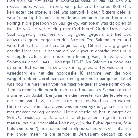
God wou hê dat Israel `n voorbeeldnasie vir die res van die
nasies moes wees, `n nasie van priesters. Eksodus 19:6. Ons
ken egter die storie, Israel, wat aanvanklik deur Rigters gelei is
wou `n koning hê soos die heidennasies om hulle en het toe `n
koning in die persoon van Saul gekry. Van toe af was dit op en af
wat die volk se verhouding met God betref. Onder Dawid, wat
Saul opgevolg het, het dit nog goed gegaan. Dit het ook
aanvanklik goed gegaan onder Salomo. Toe Salomo egter oud
word het hy teen die Here begin sondig. Dit het so erg gegaan
dat die Here besluit het om die volk, (wat in daardie stadium `n
verenigde volk, Israel, onder een koning, was), te verdeel na
Salomo se dood. Lees I Konings 11:9-13. Na Salomo se dood het
sy seun, Rehabeam, in sy plek koning geword. Hy was egter `n
wreedaard en het die noordelike 10 stamme van die volk
weggebreek en Jerobeam as koning oor hulle aangestel. Israel
was nou nie meer een volk nie maar verdeel in twee koninkryke.
Tien stamme in die noorde met hulle hoofstad as Samaria en die
stamme van Judah, Benjamin en die meeste van die leviete van
die stam van Levi, in die suide met hoofstad as Jerusalem.
Hierdie twee koninkryke was was mekaar vyandiggesind en het
met mekaar oorlog gemaak. Hierdie verdeling het in ongeveer
975 v.C. plaasgevind. Jerobeam het afgodediens ingestel en die
mense van die noordelike koninkryk, (in die Bybel genoem, "die
huis van Israel"), het heeltemal in afgodediens verval. Hulle het
nie langer meer na die tempel in Jerusalem gegaan op die