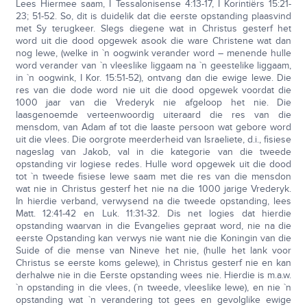
Lees Hiermee saam, I Tessalonisense 4:13-17, I Korintiërs 15:21-
23; 51-52. So, dit is duidelik dat die eerste opstanding plaasvind
met Sy terugkeer. Slegs diegene wat in Christus gesterf het
word uit die dood opgewek asook die ware Christene wat dan
nog lewe, (welke in `n oogwink verander word – menende hulle
word verander van `n vleeslike liggaam na `n geestelike liggaam,
in `n oogwink, I Kor. 15:51-52), ontvang dan die ewige lewe. Die
res van die dode word nie uit die dood opgewek voordat die
1000 jaar van die Vrederyk nie afgeloop het nie. Die
laasgenoemde verteenwoordig uiteraard die res van die
mensdom, van Adam af tot die laaste persoon wat gebore word
uit die vlees. Die oorgrote meerderheid van Israeliete, d.i., fisiese
nageslag van Jakob, val in die kategorie van die tweede
opstanding vir logiese redes. Hulle word opgewek uit die dood
tot `n tweede fisiese lewe saam met die res van die mensdon
wat nie in Christus gesterf het nie na die 1000 jarige Vrederyk.
In hierdie verband, verwysend na die tweede opstanding, lees
Matt. 12:41-42 en Luk. 11:31-32. Dis net logies dat hierdie
opstanding waarvan in die Evangelies gepraat word, nie na die
eerste Opstanding kan verwys nie want nie die Koningin van die
Suide of die mense van Nineve het nie, (hulle het lank voor
Christus se eerste koms gelewe), in Christus gesterf nie en kan
derhalwe nie in die Eerste opstanding wees nie. Hierdie is m.a.w.
`n opstanding in die vlees, (`n tweede, vleeslike lewe), en nie `n
opstanding wat `n verandering tot gees en gevolglike ewige