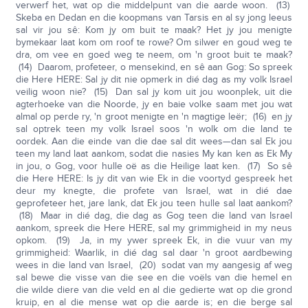
verwerf het, wat op die middelpunt van die aarde woon. (13)
Skeba en Dedan en die koopmans van Tarsis en al sy jong leeus
sal vir jou sê: Kom jy om buit te maak? Het jy jou menigte
bymekaar laat kom om roof te rowe? Om silwer en goud weg te
dra, om vee en goed weg te neem, om 'n groot buit te maak?
(14) Daarom, profeteer, o mensekind, en sê aan Gog: So spreek
die Here HERE: Sal jy dit nie opmerk in dié dag as my volk Israel
veilig woon nie? (15) Dan sal jy kom uit jou woonplek, uit die
agterhoeke van die Noorde, jy en baie volke saam met jou wat
almal op perde ry, 'n groot menigte en 'n magtige leër; (16) en jy
sal optrek teen my volk Israel soos 'n wolk om die land te
oordek. Aan die einde van die dae sal dit wees—dan sal Ek jou
teen my land laat aankom, sodat die nasies My kan ken as Ek My
in jou, o Gog, voor hulle oë as die Heilige laat ken. (17) So sê
die Here HERE: Is jy dit van wie Ek in die voortyd gespreek het
deur my knegte, die profete van Israel, wat in dié dae
geprofeteer het, jare lank, dat Ek jou teen hulle sal laat aankom?
(18) Maar in dié dag, die dag as Gog teen die land van Israel
aankom, spreek die Here HERE, sal my grimmigheid in my neus
opkom. (19) Ja, in my ywer spreek Ek, in die vuur van my
grimmigheid: Waarlik, in dié dag sal daar 'n groot aardbewing
wees in die land van Israel, (20) sodat van my aangesig af weg
sal bewe die visse van die see en die voëls van die hemel en
die wilde diere van die veld en al die gedierte wat op die grond
kruip, en al die mense wat op die aarde is; en die berge sal