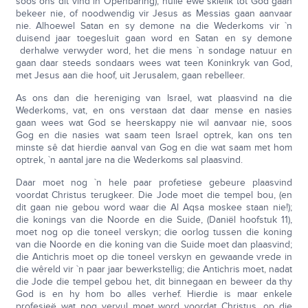
soos ons dit vind in Openbaring), hulle ewe skielik tot God gaan
bekeer nie, of noodwendig vir Jesus as Messias gaan aanvaar
nie. Alhoewel Satan en sy demone na die Wederkoms vir `n
duisend jaar toegesluit gaan word en Satan en sy demone
derhalwe verwyder word, het die mens `n sondage natuur en
gaan daar steeds sondaars wees wat teen Koninkryk van God,
met Jesus aan die hoof, uit Jerusalem, gaan rebelleer.
As ons dan die hereniging van Israel, wat plaasvind na die
Wederkoms, vat, en ons verstaan dat daar mense en nasies
gaan wees wat God se heerskappy nie wil aanvaar nie, soos
Gog en die nasies wat saam teen Israel optrek, kan ons ten
minste sê dat hierdie aanval van Gog en die wat saam met hom
optrek, `n aantal jare na die Wederkoms sal plaasvind.
Daar moet nog `n hele paar profetiese gebeure plaasvind
voordat Christus terugkeer. Die Jode moet die tempel bou, (en
dit gaan nie gebou word waar die Al Aqsa moskee staan nie!);
die konings van die Noorde en die Suide, (Daniël hoofstuk 11),
moet nog op die toneel verskyn; die oorlog tussen die koning
van die Noorde en die koning van die Suide moet dan plaasvind;
die Antichris moet op die toneel verskyn en gewaande vrede in
die wêreld vir `n paar jaar bewerkstellig; die Antichris moet, nadat
die Jode die tempel gebou het, dit binnegaan en beweer da thy
God is en hy hom bo alles verhef. Hierdie is maar enkele
profesieë wat nog vervul moet word voordat Christus, op die