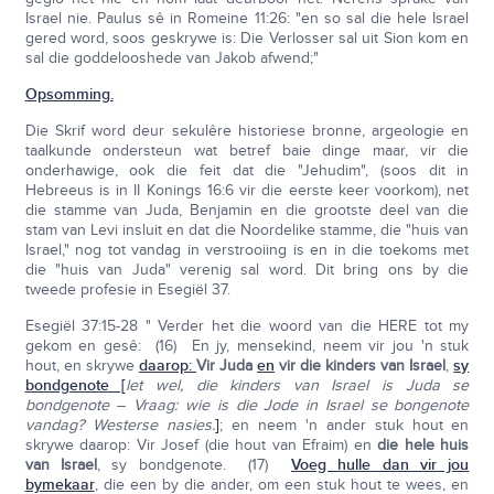
Israel nie. Paulus sê in Romeine 11:26: "en so sal die hele Israel
gered word, soos geskrywe is: Die Verlosser sal uit Sion kom en
sal die goddelooshede van Jakob afwend;"
Opsomming.
Die Skrif word deur sekulêre historiese bronne, argeologie en
taalkunde ondersteun wat betref baie dinge maar, vir die
onderhawige, ook die feit dat die "Jehudim", (soos dit in
Hebreeus is in II Konings 16:6 vir die eerste keer voorkom), net
die stamme van Juda, Benjamin en die grootste deel van die
stam van Levi insluit en dat die Noordelike stamme, die "huis van
Israel," nog tot vandag in verstrooiing is en in die toekoms met
die "huis van Juda" verenig sal word. Dit bring ons by die
tweede profesie in Esegiël 37.
Esegiël 37:15-28 " Verder het die woord van die HERE tot my
gekom en gesê: (16) En jy, mensekind, neem vir jou 'n stuk
hout, en skrywe
daarop:
Vir Juda
en
vir die kinders van Israel
,
sy
bondgenote [
let wel, die kinders van Israel is Juda se
bondgenote – Vraag: wie is die Jode in Israel se bongenote
vandag? Westerse nasies.
]
; en neem 'n ander stuk hout en
skrywe daarop: Vir Josef (die hout van Efraim) en
die hele huis
van Israel
, sy bondgenote. (17)
Voeg hulle dan vir jou
bymekaar
, die een by die ander, om een stuk hout te wees, en