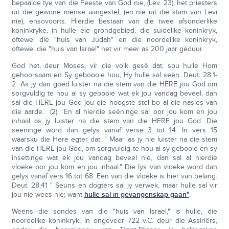
bepaalde tye van die Feeste van God nie, (Lev. 23), het priesters
uit die gewone mense aangestel, (en nie uit die stam van Levi
nie), ensovoorts. Hierdie bestaan van die twee afsonderlike
koninkryke, in hulle eie grondgebied, die suidelike koninkryk,
oftewel die "huis van Judah" en die noordelike koninkryk,
oftewel die "huis van Israel" het vir meer as 200 jaar geduur.
God het, deur Moses, vir die volk gesê dat, sou hulle Hom
gehoorsaam en Sy geboooie hou, Hy hulle sal seën. Deut. 28:1-
2 As jy dan goed luister na die stem van die HERE jou God om
sorgvuldig te hou al sy gebooie wat ek jou vandag beveel, dan
sal die HERE jou God jou die hoogste stel bo al die nasies van
die aarde. (2) En al hierdie seëninge sal oor jou kom en jou
inhaal as jy luister na die stem van die HERE jou God. Die
seëninge word dan gelys vanaf verse 3 tot 14. In vers 15
waarsku die Here egter dat, " Maar as jy nie luister na die stem
van die HERE jou God, om sorgvuldig te hou al sy gebooie en sy
insettinge wat ek jou vandag beveel nie, dan sal al hierdie
vloeke oor jou kom en jou inhaal." Die lys van vloeke word dan
gelys vanaf vers 16 tot 68. Een van die vloeke is hier van belang.
Deut. 28:41 " Seuns en dogters sal jy verwek, maar hulle sal vir
jou nie wees nie; want
hulle sal in gevangenskap gaan
"
.
Weens die sondes van die "huis van Israel," is hulle, die
noordelike koninkryk, in ongeveer 722 v.C. deur die Assiriërs,