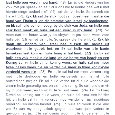
laat hulle een word in jou hand
. (18) En as die kinders van jou
volk met jou spreek en sê: Sal u ons nie te kenne gee wat u met
hierdie dinge bedoel nie? (19) sê dan vir hulle: So spreek die
Here HERE:
Kyk, Ek sal die stuk hout van Josef neem, wat in die
hand van Efraim is, en die stamme van Israel, sy bondgenote,
en Ek sal hulle by hom voeg, by die stuk van Juda, en hulle een
stuk hout maak; en hulle sal een word in my hand
. (20) So
moet dan die houte waar jy op skrywe, in jou hand wees voor
hulle oë; (21) en sê vir hulle: So spreek die Here HERE:
Kyk, Ek
gaan
die kinders van Israel
haal tussen die nasies uit
waarheen hulle getrek het, en Ek sal hulle van alle kante
bymekaar laat kom en hulle bring in hul land. (22) En Ek sal
hulle
een volk
maak in die land, op die berge van Israel; en
een
Koning
sal vir hulle almal koning wees; en
hulle sal nie meer
twee nasies wees nie en verder nie meer in twee koninkryke
verdeeld wees nie
. (23) En hulle sal hul nie meer verontreinig
met hulle drekgode en hulle verfoeisels en met al hulle
oortredinge nie; en Ek sal hulle verlos uit al hulle woonplekke
waarin hulle gesondig het, en sal hulle reinig. So sal hulle dan vir
my 'n volk wees, en Ek vir hulle 'n God wees. (24) En my kneg
Dawid sal koning oor hulle wees, en hulle sal almal een herder
hê; en hulle sal in my verordeninge wandel en my insettinge
onderhou en daarna handel. (25) En hulle sal woon in die land
wat Ek aan my kneg Jakob gegee het, waar julle vaders in
gewoon het; ja, húlle sal daarin woon, hulle kinders en hulle