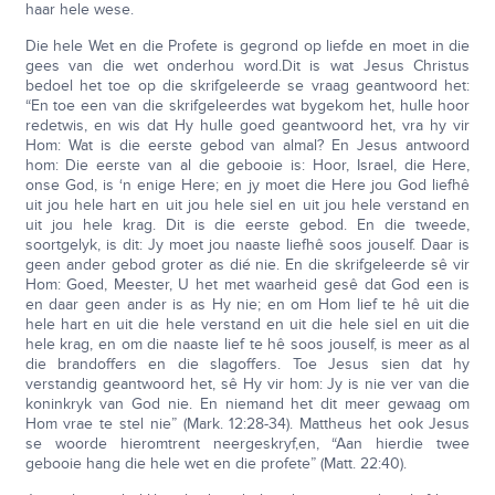
haar hele wese.
Die hele Wet en die Profete is gegrond op liefde en moet in die
gees van die wet onderhou word.Dit is wat Jesus Christus
bedoel het toe op die skrifgeleerde se vraag geantwoord het:
“En toe een van die skrifgeleerdes wat bygekom het, hulle hoor
redetwis, en wis dat Hy hulle goed geantwoord het, vra hy vir
Hom: Wat is die eerste gebod van almal? En Jesus antwoord
hom: Die eerste van al die gebooie is: Hoor, Israel, die Here,
onse God, is ‘n enige Here; en jy moet die Here jou God liefhê
uit jou hele hart en uit jou hele siel en uit jou hele verstand en
uit jou hele krag. Dit is die eerste gebod. En die tweede,
soortgelyk, is dit: Jy moet jou naaste liefhê soos jouself. Daar is
geen ander gebod groter as dié nie. En die skrifgeleerde sê vir
Hom: Goed, Meester, U het met waarheid gesê dat God een is
en daar geen ander is as Hy nie; en om Hom lief te hê uit die
hele hart en uit die hele verstand en uit die hele siel en uit die
hele krag, en om die naaste lief te hê soos jouself, is meer as al
die brandoffers en die slagoffers. Toe Jesus sien dat hy
verstandig geantwoord het, sê Hy vir hom: Jy is nie ver van die
koninkryk van God nie. En niemand het dit meer gewaag om
Hom vrae te stel nie” (Mark. 12:28-34). Mattheus het ook Jesus
se woorde hieromtrent neergeskryf,en, “Aan hierdie twee
gebooie hang die hele wet en die profete” (Matt. 22:40).