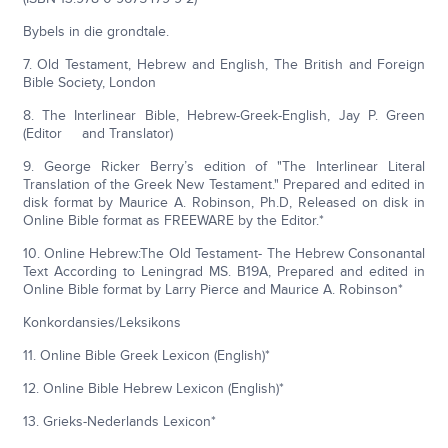
Bybels in die grondtale.
7. Old Testament, Hebrew and English, The British and Foreign
Bible Society, London
8. The Interlinear Bible, Hebrew-Greek-English, Jay P. Green
(Editor and Translator)
9. George Ricker Berry’s edition of "The Interlinear Literal
Translation of the Greek New Testament." Prepared and edited in
disk format by Maurice A. Robinson, Ph.D, Released on disk in
Online Bible format as FREEWARE by the Editor.*
10. Online Hebrew:The Old Testament- The Hebrew Consonantal
Text According to Leningrad MS. B19A, Prepared and edited in
Online Bible format by Larry Pierce and Maurice A. Robinson*
Konkordansies/Leksikons
11. Online Bible Greek Lexicon (English)*
12. Online Bible Hebrew Lexicon (English)*
13. Grieks-Nederlands Lexicon*