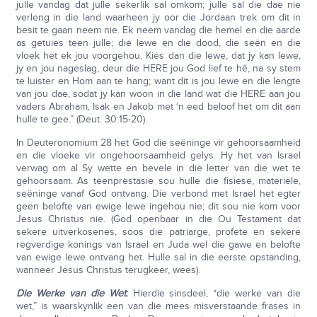
julle vandag dat julle sekerlik sal omkom; julle sal die dae nie
verleng in die land waarheen jy oor die Jordaan trek om dit in
besit te gaan neem nie. Ek neem vandag die hemel en die aarde
as getuies teen julle; die lewe en die dood, die seën en die
vloek het ek jou voorgehou. Kies dan die lewe, dat jy kan lewe,
jy en jou nageslag, deur die HERE jou God lief te hê, na sy stem
te luister en Hom aan te hang; want dit is jou lewe en die lengte
van jou dae, sodat jy kan woon in die land wat die HERE aan jou
vaders Abraham, Isak en Jakob met ‘n eed beloof het om dit aan
hulle te gee.” (Deut. 30:15-20).
In Deuteronomium 28 het God die seëninge vir gehoorsaamheid
en die vloeke vir ongehoorsaamheid gelys. Hy het van Israel
verwag om al Sy wette en bevele in die letter van die wet te
gehoorsaam. As teenprestasie sou hulle die fisiese, materiële,
seëninge vanaf God ontvang. Die verbond met Israel het egter
geen belofte van ewige lewe ingehou nie; dit sou nie kom voor
Jesus Christus nie. (God openbaar in die Ou Testament dat
sekere uitverkosenes, soos die patriarge, profete en sekere
regverdige konings van Israel en Juda wel die gawe en belofte
van ewige lewe ontvang het. Hulle sal in die eerste opstanding,
wanneer Jesus Christus terugkeer, wees).
Die Werke van die Wet
:
Hierdie sinsdeel, “die werke van die
wet,” is waarskynlik een van die mees misverstaande frases in