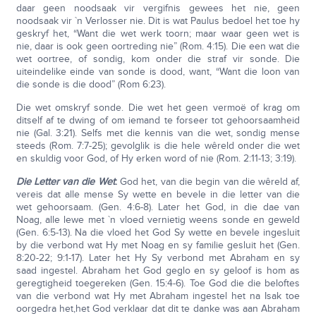
daar geen noodsaak vir vergifnis gewees het nie, geen
noodsaak vir `n Verlosser nie. Dit is wat Paulus bedoel het toe hy
geskryf het, “Want die wet werk toorn; maar waar geen wet is
nie, daar is ook geen oortreding nie” (Rom. 4:15). Die een wat die
wet oortree, of sondig, kom onder die straf vir sonde. Die
uiteindelike einde van sonde is dood, want, “Want die loon van
die sonde is die dood” (Rom 6:23).
Die wet omskryf sonde. Die wet het geen vermoë of krag om
ditself af te dwing of om iemand te forseer tot gehoorsaamheid
nie (Gal. 3:21). Selfs met die kennis van die wet, sondig mense
steeds (Rom. 7:7-25); gevolglik is die hele wêreld onder die wet
en skuldig voor God, of Hy erken word of nie (Rom. 2:11-13; 3:19).
Die Letter van die Wet
:
God het, van die begin van die wêreld af,
vereis dat alle mense Sy wette en bevele in die letter van die
wet gehoorsaam. (Gen. 4:6-8). Later het God, in die dae van
Noag, alle lewe met `n vloed vernietig weens sonde en geweld
(Gen. 6:5-13). Na die vloed het God Sy wette en bevele ingesluit
by die verbond wat Hy met Noag en sy familie gesluit het (Gen.
8:20-22; 9:1-17). Later het Hy Sy verbond met Abraham en sy
saad ingestel. Abraham het God geglo en sy geloof is hom as
geregtigheid toegereken (Gen. 15:4-6). Toe God die die beloftes
van die verbond wat Hy met Abraham ingestel het na Isak toe
oorgedra het,het God verklaar dat dit te danke was aan Abraham