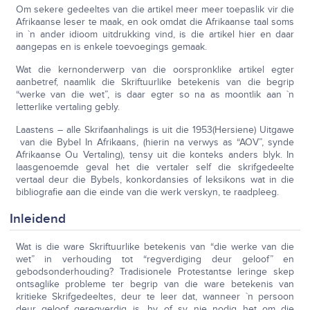
Om sekere gedeeltes van die artikel meer meer toepaslik vir die
Afrikaanse leser te maak, en ook omdat die Afrikaanse taal soms
in `n ander idioom uitdrukking vind, is die artikel hier en daar
aangepas en is enkele toevoegings gemaak.
Wat die kernonderwerp van die oorspronklike artikel egter
aanbetref, naamlik die Skriftuurlike betekenis van die begrip
“werke van die wet”, is daar egter so na as moontlik aan `n
letterlike vertaling gebly.
Laastens – alle Skrifaanhalings is uit die 1953(Hersiene) Uitgawe
van die Bybel In Afrikaans, (hierin na verwys as “AOV”, synde
Afrikaanse Ou Vertaling), tensy uit die konteks anders blyk. In
laasgenoemde geval het die vertaler self die skrifgedeelte
vertaal deur die Bybels, konkordansies of leksikons wat in die
bibliografie aan die einde van die werk verskyn, te raadpleeg.
Inleidend
Wat is die ware Skriftuurlike betekenis van “die werke van die
wet” in verhouding tot “regverdiging deur geloof” en
gebodsonderhouding? Tradisionele Protestantse leringe skep
ontsaglike probleme ter begrip van die ware betekenis van
kritieke Skrifgedeeltes, deur te leer dat, wanneer `n persoon
deur geloof geregverdig is, hy of sy nie nodig het om die