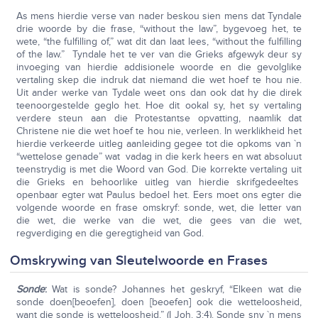
As mens hierdie verse van nader beskou sien mens dat Tyndale
drie woorde by die frase, “without the law”, bygevoeg het, te
wete, “the fulfilling of,” wat dit dan laat lees, “without the fulfilling
of the law.” Tyndale het te ver van die Grieks afgewyk deur sy
invoeging van hierdie addisionele woorde en die gevolglike
vertaling skep die indruk dat niemand die wet hoef te hou nie.
Uit ander werke van Tydale weet ons dan ook dat hy die direk
teenoorgestelde geglo het. Hoe dit ookal sy, het sy vertaling
verdere steun aan die Protestantse opvatting, naamlik dat
Christene nie die wet hoef te hou nie, verleen. In werklikheid het
hierdie verkeerde uitleg aanleiding gegee tot die opkoms van `n
“wettelose genade” wat vadag in die kerk heers en wat absoluut
teenstrydig is met die Woord van God. Die korrekte vertaling uit
die Grieks en behoorlike uitleg van hierdie skrifgedeeltes
openbaar egter wat Paulus bedoel het. Eers moet ons egter die
volgende woorde en frase omskryf: sonde, wet, die letter van
die wet, die werke van die wet, die gees van die wet,
regverdiging en die geregtigheid van God.
Omskrywing van Sleutelwoorde en Frases
Sonde
:
Wat is sonde? Johannes het geskryf, “Elkeen wat die
sonde doen[beoefen], doen [beoefen] ook die wetteloosheid,
want die sonde is wetteloosheid.” (I Joh. 3:4). Sonde sny `n mens