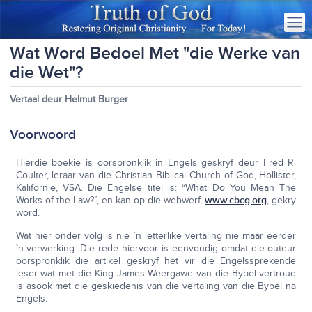
Wat Word Bedoel Met "die Werke van
die Wet"?
Vertaal deur Helmut Burger
Voorwoord
Hierdie boekie is oorspronklik in Engels geskryf deur Fred R.
Coulter, leraar van die Christian Biblical Church of God, Hollister,
Kalifornië, VSA. Die Engelse titel is: “What Do You Mean The
Works of the Law?”, en kan op die webwerf,
www.cbcg.org
, gekry
word.
Wat hier onder volg is nie `n letterlike vertaling nie maar eerder
`n verwerking. Die rede hiervoor is eenvoudig omdat die outeur
oorspronklik die artikel geskryf het vir die Engelssprekende
leser wat met die King James Weergawe van die Bybel vertroud
is asook met die geskiedenis van die vertaling van die Bybel na
Engels.