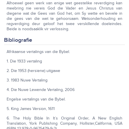
Alhoewel geen werk van enige wet geestelike reverdiging kan
meebring nie vereis God die Vader en Jesus Christus van
diegene wat die Gees van God het, om Sy wette en bevele in
die gees van die wet te gehoorsaam. Wetsonderhouding en
regverdiging deur geloof het twee verskillende doeleindes.
Beide is noodsaaklik vir verlossing.
Bibliografie
Afrikaanse vertalings van die Bybel.
1. Die 1933 vertaling
2. Die 1953 (hersiene) uitgawe
3. 1983 Nuwe Vertaling
4. Die Nuwe Lewende Vertaling, 2006
Engelse vertalings van die Bybel.
5. King James Version, 1611
6. The Holy Bible In It`s Original Order, A New English
Translation, York Publishing Company, Hollister,California, USA
(ISBN 13:978-0-9675479-9-2)