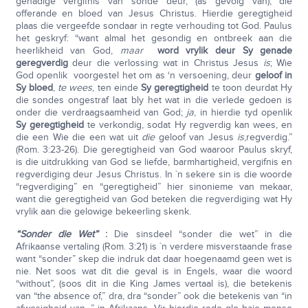
genadige vergifnis van sonde deur, (as gevolg van), die
offerande en bloed van Jesus Christus. Hierdie geregtigheid
plaas die vergeefde sondaar in regte verhouding tot God. Paulus
het geskryf: “want almal het gesondig en ontbreek aan die
heerlikheid van God,
maar
word vrylik deur Sy genade
geregverdig
deur die verlossing wat in Christus Jesus
is
; Wie
God openlik voorgestel het om as ‘n versoening, deur
geloof in
Sy bloed
,
te wees
, ten einde
Sy geregtigheid
te toon deurdat Hy
die sondes ongestraf laat bly het wat in die verlede gedoen is
onder die verdraagsaamheid van God;
ja
, in hierdie tyd openlik
Sy geregtigheid
te verkondig, sodat Hy regverdig kan wees, en
die een Wie die een wat uit
die
geloof van Jesus
is
,regverdig.”
(Rom. 3:23-26). Die geregtigheid van God waaroor Paulus skryf,
is die uitdrukking van God se liefde, barmhartigheid, vergifnis en
regverdiging deur Jesus Christus. In `n sekere sin is die woorde
“regverdiging” en “geregtigheid” hier sinonieme van mekaar,
want die geregtigheid van God beteken die regverdiging wat Hy
vrylik aan die gelowige bekeerling skenk.
“Sonder die Wet”
:
Die sinsdeel “sonder die wet” in die
Afrikaanse vertaling (Rom. 3:21) is `n verdere misverstaande frase
want “sonder” skep die indruk dat daar hoegenaamd geen wet is
nie. Net soos wat dit die geval is in Engels, waar die woord
“without”, (soos dit in die King James vertaal is), die betekenis
van “the absence of,” dra, dra “sonder” ook die betekenis van “in