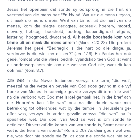
Jesus het openbaar dat sonde sy oorsprong in die hart en
verstand van die mens het: “En Hy sê: Wat uit die mens uitgaan,
dit maak die mens onrein. Want van binne, uit die hart van die
mense, kom die slegte gedagtes, egbreuk, hoerery, moord,
diewery, hebsug, boosheid, bedrog, losbandigheid, afguns,
lastering, hoogmoed, dwaasheid.
Al hierdie booshede kom van
binne uit en maak die mens onrein
.” (Mark. 7:20-23). Die profeet
Jeremia het gesê, “Bedrieglik is die hart bo alle dinge, ja,
verdorwe is dit; wie kan dit ken?” (Jer. 17:9). En Paulus het ook
gesê, “omdat wat die vlees bedink, vyandskap teen God is; want
dit onderwerp hom nie aan die wet van God nie, want dit kan
ook nie.” (Rom. 8:7).
Die Wet
:
In die Nuwe Testament verwys die term, “die wet”,
meestal na die wette en bevele van God soos gevind in die vyf
boeke van Moses. In sommige gevalle verwys dit term “die wet”
na die verbond wat God met Israel gemaak het. In die brief aan
die Hebreërs kan “die wet” ook na die rituele wette met
betrekking tot offerandes wat by die tempel in Jerusalem ge-
offer was, verwys. In ander gevalle verwys “die wet” na `n
spesifieke wet. Die doel van God se wet is om sonde te
definieer. Dit verskaf die kennis van wat sonde is, “want deur die
wet is die kennis van sonde” (Rom. 3:20). As daar geen wet was
nie, was daar nie sonde nie.En, as daar nie sonde was nie sou