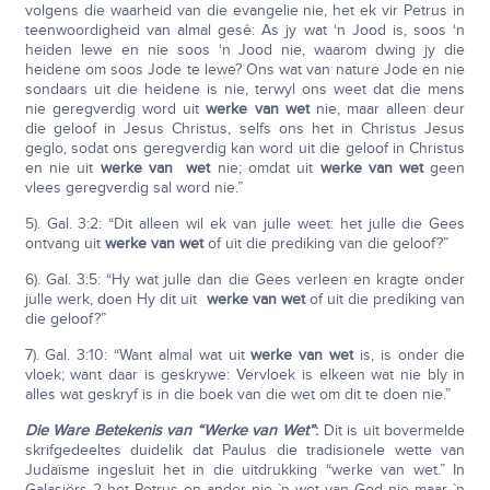
volgens die waarheid van die evangelie nie, het ek vir Petrus in
teenwoordigheid van almal gesê: As jy wat ‘n Jood is, soos ‘n
heiden lewe en nie soos ‘n Jood nie, waarom dwing jy die
heidene om soos Jode te lewe? Ons wat van nature Jode en nie
sondaars uit die heidene is nie, terwyl ons weet dat die mens
nie geregverdig word uit
werke van wet
nie, maar alleen deur
die geloof in Jesus Christus, selfs ons het in Christus Jesus
geglo, sodat ons geregverdig kan word uit die geloof in Christus
en nie uit
werke van wet
nie; omdat uit
werke van wet
geen
vlees geregverdig sal word nie.”
5). Gal. 3:2: “Dit alleen wil ek van julle weet: het julle die Gees
ontvang uit
werke van wet
of uit die prediking van die geloof?”
6). Gal. 3:5: “Hy wat julle dan die Gees verleen en kragte onder
julle werk, doen Hy dit uit
werke van wet
of uit die prediking van
die geloof?”
7). Gal. 3:10: “Want almal wat uit
werke van wet
is, is onder die
vloek; want daar is geskrywe: Vervloek is elkeen wat nie bly in
alles wat geskryf is in die boek van die wet om dit te doen nie.”
Die Ware Betekenis van “Werke van Wet”
:
Dit is uit bovermelde
skrifgedeeltes duidelik dat Paulus die tradisionele wette van
Judaïsme ingesluit het in die uitdrukking “werke van wet.” In
Galasiërs 2 het Petrus en ander nie `n wet van God nie maar `n