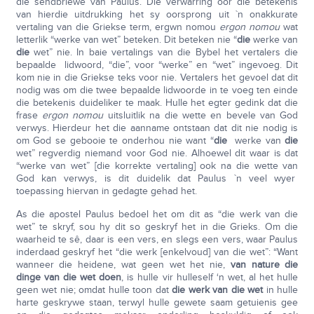
die sendbriewe van Paulus. Die verwarring oor die betekenis
van hierdie uitdrukking het sy oorsprong uit `n onakkurate
vertaling van die Griekse term, ergwn nomou
ergon nomou
wat
letterlik “werke van wet” beteken. Dit beteken nie “
die
werke van
die
wet” nie. In baie vertalings van die Bybel het vertalers die
bepaalde lidwoord, “die”, voor “werke” en “wet” ingevoeg. Dit
kom nie in die Griekse teks voor nie. Vertalers het gevoel dat dit
nodig was om die twee bepaalde lidwoorde in te voeg ten einde
die betekenis duideliker te maak. Hulle het egter gedink dat die
frase
ergon nomou
uitsluitlik na die wette en bevele van God
verwys. Hierdeur het die aanname ontstaan dat dit nie nodig is
om God se gebooie te onderhou nie want “
die
werke van
die
wet” regverdig niemand voor God nie. Alhoewel dit waar is dat
“werke van wet” [die korrekte vertaling] ook na die wette van
God kan verwys, is dit duidelik dat Paulus `n veel wyer
toepassing hiervan in gedagte gehad het.
As die apostel Paulus bedoel het om dit as “die werk van die
wet” te skryf, sou hy dit so geskryf het in die Grieks. Om die
waarheid te sê, daar is een vers, en slegs een vers, waar Paulus
inderdaad geskryf het “die werk [enkelvoud] van die wet”: “Want
wanneer die heidene, wat geen wet het nie,
van nature die
dinge van die wet doen
, is hulle vir hulleself ‘n wet, al het hulle
geen wet nie; omdat hulle toon dat
die werk van die wet
in hulle
harte geskrywe staan, terwyl hulle gewete saam getuienis gee