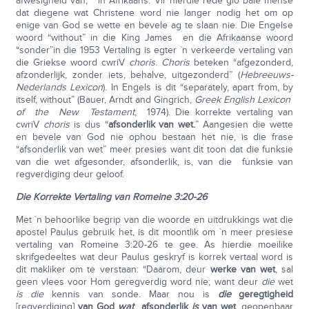
afwesigheid van, ” in Afrikaans. Vir hierdie rede glo baie mense
dat diegene wat Christene word nie langer nodig het om op
enige van God se wette en bevele ag te slaan nie. Die Engelse
woord “without” in die King James en die Afrikaanse woord
“sonder”in die 1953 Vertaling is egter `n verkeerde vertaling van
die Griekse woord cwriV
choris
.
Choris
beteken “afgezonderd,
afzonderlijk, zonder iets, behalve, uitgezonderd” (
Hebreeuws-
Nederlands Lexicon
). In Engels is dit “separately, apart from, by
itself, without” (Bauer, Arndt and Gingrich,
Greek English Lexicon
of the New Testament
, 1974). Die korrekte vertaling van
cwriV
choris
is dus “
afsonderlik van wet.
” Aangesien die wette
en bevele van God nie ophou bestaan het nie, is die frase
“afsonderlik van wet” meer presies want dit toon dat die funksie
van die wet afgesonder, afsonderlik, is, van die funksie van
regverdiging deur geloof.
Die Korrekte Vertaling van Romeine 3:20-26
Met `n behoorlike begrip van die woorde en uitdrukkings wat die
apostel Paulus gebruik het, is dit moontlik om `n meer presiese
vertaling van Romeine 3:20-26 te gee. As hierdie moeilike
skrifgedeeltes wat deur Paulus geskryf is korrek vertaal word is
dit makliker om te verstaan: “Daarom, deur
werke van wet
, sal
geen vlees voor Hom geregverdig word nie; want deur
die
wet
is die
kennis van sonde. Maar nou is
die
geregtigheid
[regverdiging]
van God
wat
afsonderlik
is
van wet
, geopenbaar