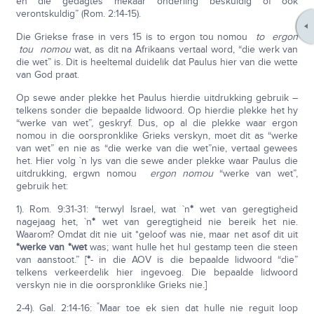
en die gedagtes mekaar onderling beskuldig of ook
verontskuldig” (Rom. 2:14-15).
Die Griekse frase in vers 15 is to ergon tou nomou
to ergon
tou nomou
wat, as dit na Afrikaans vertaal word, “die werk van
die wet” is. Dit is heeltemal duidelik dat Paulus hier van die wette
van God praat.
Op sewe ander plekke het Paulus hierdie uitdrukking gebruik –
telkens sonder die bepaalde lidwoord. Op hierdie plekke het hy
“werke van wet”, geskryf. Dus, op al die plekke waar ergon
nomou in die oorspronklike Grieks verskyn, moet dit as “werke
van wet” en nie as “die werke van die wet”nie, vertaal gewees
het. Hier volg `n lys van die sewe ander plekke waar Paulus die
uitdrukking, ergwn nomou
ergon nomou
“werke van wet”,
gebruik het:
1). Rom. 9:31-31: “terwyl Israel, wat `n
*
wet van geregtigheid
nagejaag het, `n
*
wet van geregtigheid nie bereik het nie.
Waarom? Omdat dit nie uit *geloof was nie, maar net asof dit uit
*werke van *wet
was; want hulle het hul gestamp teen die steen
van aanstoot.” [
*
- in die AOV is die bepaalde lidwoord “die”
telkens verkeerdelik hier ingevoeg. Die bepaalde lidwoord
verskyn nie in die oorspronklike Grieks nie.]
“
2-4). Gal. 2:14-16:
Maar toe ek sien dat hulle nie reguit loop