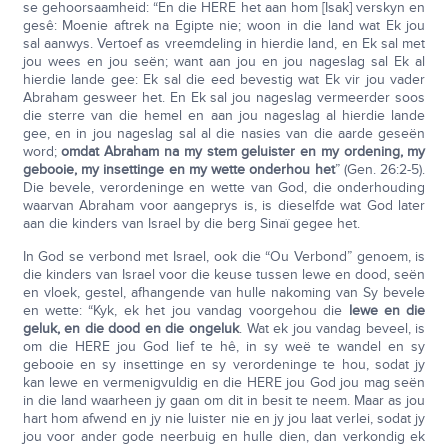
se gehoorsaamheid: “En die HERE het aan hom [Isak] verskyn en
gesê: Moenie aftrek na Egipte nie; woon in die land wat Ek jou
sal aanwys. Vertoef as vreemdeling in hierdie land, en Ek sal met
jou wees en jou seën; want aan jou en jou nageslag sal Ek al
hierdie lande gee: Ek sal die eed bevestig wat Ek vir jou vader
Abraham gesweer het. En Ek sal jou nageslag vermeerder soos
die sterre van die hemel en aan jou nageslag al hierdie lande
gee, en in jou nageslag sal al die nasies van die aarde geseën
word;
omdat Abraham na my stem geluister en my ordening, my
gebooie, my insettinge en my wette onderhou het
” (Gen. 26:2-5).
Die bevele, verordeninge en wette van God, die onderhouding
waarvan Abraham voor aangeprys is, is dieselfde wat God later
aan die kinders van Israel by die berg Sinaï gegee het.
In God se verbond met Israel, ook die “Ou Verbond” genoem, is
die kinders van Israel voor die keuse tussen lewe en dood, seën
en vloek, gestel, afhangende van hulle nakoming van Sy bevele
en wette: “Kyk, ek het jou vandag voorgehou die
lewe en die
geluk, en die dood en die ongeluk
. Wat ek jou vandag beveel, is
om die HERE jou God lief te hê, in sy weë te wandel en sy
gebooie en sy insettinge en sy verordeninge te hou, sodat jy
kan lewe en vermenigvuldig en die HERE jou God jou mag seën
in die land waarheen jy gaan om dit in besit te neem. Maar as jou
hart hom afwend en jy nie luister nie en jy jou laat verlei, sodat jy
jou voor ander gode neerbuig en hulle dien, dan verkondig ek