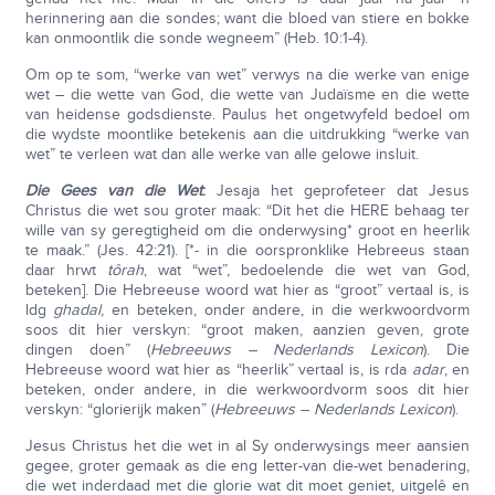
herinnering aan die sondes; want die bloed van stiere en bokke
kan onmoontlik die sonde wegneem” (Heb. 10:1-4).
Om op te som, “werke van wet” verwys na die werke van enige
wet – die wette van God, die wette van Judaïsme en die wette
van heidense godsdienste. Paulus het ongetwyfeld bedoel om
die wydste moontlike betekenis aan die uitdrukking “werke van
wet” te verleen wat dan alle werke van alle gelowe insluit.
Die Gees van die Wet
:
Jesaja het geprofeteer dat Jesus
Christus die wet sou groter maak: “Dit het die HERE behaag ter
wille van sy geregtigheid om die onderwysing* groot en heerlik
te maak.” (Jes. 42:21). [*- in die oorspronklike Hebreeus staan
daar hrwt
tôrah
, wat “wet”, bedoelende die wet van God,
beteken]. Die Hebreeuse woord wat hier as “groot” vertaal is, is
ldg
ghadal
, en beteken, onder andere, in die werkwoordvorm
soos dit hier verskyn: “groot maken, aanzien geven, grote
dingen doen” (
Hebreeuws – Nederlands Lexicon
). Die
Hebreeuse woord wat hier as “heerlik” vertaal is, is rda
adar
, en
beteken, onder andere, in die werkwoordvorm soos dit hier
verskyn: “glorierijk maken” (
Hebreeuws – Nederlands Lexicon
).
Jesus Christus het die wet in al Sy onderwysings meer aansien
gegee, groter gemaak as die eng letter-van die-wet benadering,
die wet inderdaad met die glorie wat dit moet geniet, uitgelê en