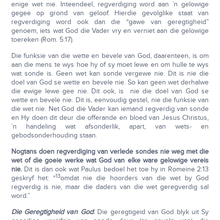
enige wet nie. Inteendeel, regverdiging word aan `n gelowige
gegee op grond van geloof. Hierdie gevolglike staat van
regverdiging word ook dan die “gawe van geregtigheid”
genoem, iets wat God die Vader vry en verniet aan die gelowige
toereken (Rom. 5:17).
Die funksie van die wette en bevele van God, daarenteen, is om
aan die mens te wys hoe hy of sy moet lewe en om hulle te wys
wat sonde is. Geen wet kan sonde vergewe nie. Dit is nie die
doel van God se wette en bevele nie. So kan geen wet derhalwe
die ewige lewe gee nie. Dit ook, is nie die doel van God se
wette en bevele nie. Dit is, eenvoudig gestel, nie die funksie van
die wet nie. Net God die Vader kan iemand regverdig van sonde
en Hy doen dit deur die offerande en bloed van Jesus Christus,
`n handeling wat afsonderlik, apart, van wets- en
gebodsonderhouding staan.
Nogtans doen regverdiging van verlede sondes nie weg met die
wet of die goeie werke wat God van elke ware gelowige vereis
nie.
Dit is dan ook wat Paulus bedoel het toe hy in Romeine 2:13
13
geskryf het: “
omdat nie die hoorders van die wet by God
regverdig is nie, maar die daders van die wet geregverdig sal
word.”
Die Geregtigheid van God
:
Die geregtigeid van God blyk uit Sy