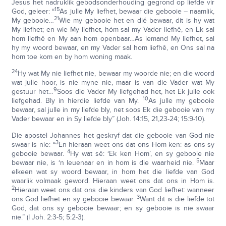
Jesus het nadruklik gebodsonderhouding gegrond op liefde vir
15
God, geleer: “
As julle My liefhet, bewaar die gebooie – naamlik,
21
My gebooie…
Wie my gebooie het en dié bewaar, dit is hy wat
My liefhet; en wie My liefhet, hóm sal my Vader liefhê, en Ek sal
hom liefhê en My aan hom openbaar…As iemand My liefhet, sal
hy my woord bewaar, en my Vader sal hom liefhê, en Ons sal na
hom toe kom en by hom woning maak.
24
Hy wat My nie liefhet nie, bewaar my woorde nie; en die woord
wat julle hoor, is nie myne nie, maar is van die Vader wat My
9
gestuur het…
Soos die Vader My liefgehad het, het Ek julle ook
10
liefgehad. Bly in hierdie liefde van My.
As julle my gebooie
bewaar, sal julle in my liefde bly, net soos Ek die gebooie van my
Vader bewaar en in Sy liefde bly” (Joh. 14:15, 21,23-24; 15:9-10).
Die apostel Johannes het geskryf dat die gebooie van God nie
3
swaar is nie: “
En hieraan weet ons dat ons Hom ken: as ons sy
4
gebooie bewaar.
Hy wat sê: ‘Ek ken Hom’, en sy gebooie nie
5
bewaar nie, is ‘n leuenaar en in hom is die waarheid nie.
Maar
elkeen wat sy woord bewaar, in hom het die liefde van God
waarlik volmaak geword. Hieraan weet ons dat ons in Hom is.
2
Hieraan weet ons dat ons die kinders van God liefhet: wanneer
3
ons God liefhet en sy gebooie bewaar.
Want dit is die liefde tot
God, dat ons sy gebooie bewaar; en sy gebooie is nie swaar
nie.” (I Joh. 2:3-5; 5:2-3).