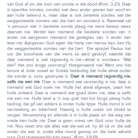
van God af en, die loon van sonde is die dood (Rom. 3:23). Daar
is openlike sondes, sondes wat deur ander gesien kan word en
aan hulle bekend is, maar daar is ook bedekte sondes wat die
weggesteekte sondes van die hart en verstand is. Baiemaal sal
`n persoon wat `n bedekte sonde pleeg nie eens bewus wees
daarvan nie. Verder ken niemand die bedekte sondes van `n
ander nie aangesien niemand die gedagtes van `n ander kan
lees nie. Aangesien God egter die harte van mense ken, ken Hy
die weggesteekte sondes van die hart. Die apostel Paulus het
oor die booshede van die mens se aard geskryf, naamlik dat
daar niemand is wat regverdig is nie—almal is sondaars: “Wat
dan? Het ons enige voorrang? Hoegenaamd nie! Want ons het
tevore al Jode sowel as Grieke beskuldig dat hulle almal onder
die sonde is, soos geskrywe is:
Daar is niemand regverdig nie,
selfs nie een nie
. Daar is niemand wat verstandig is nie, daar is
niemand wat God soek nie. Hulle het almal afgewyk, saam het
hulle ontaard. Daar is niemand wat goed doen nie, daar is selfs
nie een nie. Hulle keel is ‘n oop graf, met hul tonge pleeg hulle
bedrog, die gif van adders is onder hulle lippe. Hulle mond is vol
vervloeking en bitterheid. Haastig is hulle voete om bloed te
vergiet. Verwoesting en ellende is in hulle paaie, en die weg van
vrede ken hulle nie. Daar is geen vrees van God voor hulle oë
nie. Nou weet ons dat alles wat die wet sê, hy dit sê vir die wat
onder die wet is, sodat elke mond gestop en die hele wêreld
voor God doemwaardig kan wees” (Rom. 3:9-19).