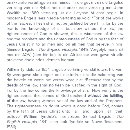
onakkurate vertalings en aannames. In die geval van die Engelse
vertaling van die Bybel het die onakkurate vertaling met John
Wycliffe se 1380 vertaling uit die Latynse Vulgaat begin. In
moderne Engels lees hierdie vertaling as volg: “For of the works
of the law, each flesh shall not be justified before him, for by the
law is the knowledge of sin, but now without the law, the
righteousness of God is showed, this is witnessed of the law
and the prophets and the righteousness of God is by the faith of
Jesus Christ in to all men and on all men that believe in him”
(Samuel Bagster,
The English Hexapla
, 1841). Vergelyk mens dit
met die AOV, (sien hierbo), is die Afrikaanse weergawe vir alle
praktiese doeleindes identies hieraan.
William Tyndale se 1534 Engelse vertaling verskil ietwat hiervan.
Sy weergawe skep egter ook die indruk dat die nakoming van
die bevele en wette nie vereis word nie: “Because that by the
deeds of the law, shall no flesh be justified in the sight of God.
For by the law comes the knowledge of sin. Now verily is the
righteousness that comes of God declared
without the fulfilling
of the law
, having witness yet of the law and of the Prophets.
The righteousness no doubt which is good before God, comes
by the faith of Jesus Christ unto all and upon all that
believe” (William Tyndale’s Translation, Samuel Bagster,
The
English Hexapla
, 1841; sien ook Tyndale se Nuwe Testament,
1536).