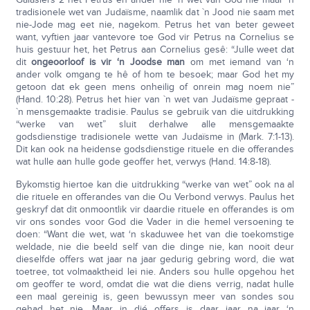
tradisionele wet van Judaïsme, naamlik dat `n Jood nie saam met
nie-Jode mag eet nie, nagekom. Petrus het van beter geweet
want, vyftien jaar vantevore toe God vir Petrus na Cornelius se
huis gestuur het, het Petrus aan Cornelius gesê: “Julle weet dat
dit
ongeoorloof is vir ‘n Joodse man
om met iemand van ‘n
ander volk omgang te hê of hom te besoek; maar God het my
getoon dat ek geen mens onheilig of onrein mag noem nie”
(Hand. 10:28). Petrus het hier van `n wet van Judaïsme gepraat -
`n mensgemaakte tradisie. Paulus se gebruik van die uitdrukking
“werke van wet” sluit derhalwe alle mensgemaakte
godsdienstige tradisionele wette van Judaïsme in (Mark. 7:1-13).
Dit kan ook na heidense godsdienstige rituele en die offerandes
wat hulle aan hulle gode geoffer het, verwys (Hand. 14:8-18).
Bykomstig hiertoe kan die uitdrukking “werke van wet” ook na al
die rituele en offerandes van die Ou Verbond verwys. Paulus het
geskryf dat dit onmoontlik vir daardie rituele en offerandes is om
vir ons sondes voor God die Vader in die hemel versoening te
doen: “Want die wet, wat ‘n skaduwee het van die toekomstige
weldade, nie die beeld self van die dinge nie, kan nooit deur
dieselfde offers wat jaar na jaar gedurig gebring word, die wat
toetree, tot volmaaktheid lei nie. Anders sou hulle opgehou het
om geoffer te word, omdat die wat die diens verrig, nadat hulle
een maal gereinig is, geen bewussyn meer van sondes sou
gehad het nie. Maar in dié offers is daar jaar na jaar ‘n