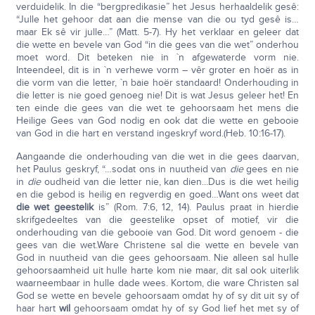
verduidelik. In die “bergpredikasie” het Jesus herhaaldelik gesê:
“Julle het gehoor dat aan die mense van die ou tyd gesê is…
maar Ek sê vir julle…” (Matt. 5-7). Hy het verklaar en geleer dat
die wette en bevele van God “in die gees van die wet” onderhou
moet word. Dit beteken nie in `n afgewaterde vorm nie.
Inteendeel, dit is in `n verhewe vorm – vêr groter en hoër as in
die vorm van die letter, `n baie hoër standaard! Onderhouding in
die letter is nie goed genoeg nie! Dit is wat Jesus geleer het! En
ten einde die gees van die wet te gehoorsaam het mens die
Heilige Gees van God nodig en ook dat die wette en gebooie
van God in die hart en verstand ingeskryf word.(Heb. 10:16-17).
Aangaande die onderhouding van die wet in die gees daarvan,
het Paulus geskryf, “…sodat ons in nuutheid van
die
gees en nie
in
die
oudheid van die letter nie, kan dien...Dus is die wet heilig
en die gebod is heilig en regverdig en goed…Want ons weet dat
die wet geestelik
is” (Rom. 7:6, 12, 14). Paulus praat in hierdie
skrifgedeeltes van die geestelike opset of motief, vir die
onderhouding van die gebooie van God. Dit word genoem - die
gees van die wet.Ware Christene sal die wette en bevele van
God in nuutheid van die gees gehoorsaam. Nie alleen sal hulle
gehoorsaamheid uit hulle harte kom nie maar, dit sal ook uiterlik
waarneembaar in hulle dade wees. Kortom, die ware Christen sal
God se wette en bevele gehoorsaam omdat hy of sy dit uit sy of
haar hart
wil
gehoorsaam omdat hy of sy God lief het met sy of