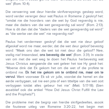
wet” (Rom. 10:4).
Die verwarring wat deur hierdie skrifverwysings geskep word,
word verder vererger deur wat Paulus in Romeine 2 geskryf het:
“omdat nie die hoorders van die wet by God regverdig is nie,
maar die daders van die wet geregverdig sal word” (Rom. 2:13).
Hoe is dit dan dat die “daders van die wet geregverdig sal word”
as “die werke van die wet” nie regverdig nie?
Paulus het verdermeer geskryf dat die wet nie deur geloof
afgeskaf word nie maar, eerder, dat die wet deur geloof bevestig
word: “Maak ons dan die wet tot niet deur die geloof? Nee,
stellig nie! Inteendeel,
ons bevestig die wet
” (Rom. 3:31). In stede
van om met die wet weg te doen het Paulus herbevestig wat
Jesus Christus aangaande die wet geleer het toe Hy gesê het:
“Moenie dink dat Ek gekom het om die wet of die profete te
ontbind nie.
Ek het nie gekom om te ontbind nie, maar om te
vervul
. Want voorwaar Ek sê vir julle, voordat die hemel en die
aarde verbygaan, sal nie een jota of een titteltjie van die wet ooit
verbygaan totdat alles gebeur het nie” (Matt. 5:17-18). (Sien
asseblief ook die artikel “How Did Jesus Christ Fulfill the Law
and the Prophets?”).
Die probleme met die begrip van hierdie skrifgedeeltes, asook
die foutiewe uitleg van Romeine 3:20-22, het begin met