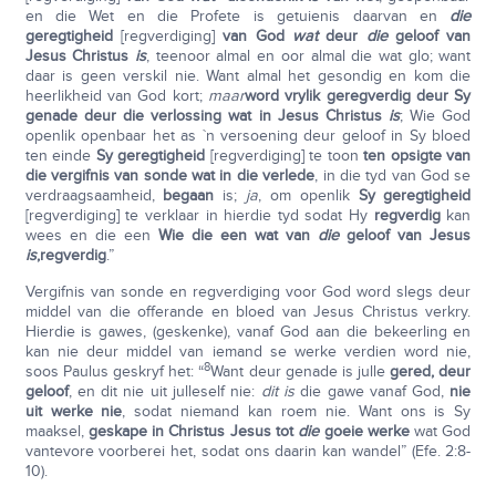
en die Wet en die Profete is getuienis daarvan en
die
geregtigheid
[regverdiging]
van God
wat
deur
die
geloof van
Jesus Christus
is
, teenoor almal en oor almal die wat glo; want
daar is geen verskil nie. Want almal het gesondig en kom die
heerlikheid van God kort;
maar
word vrylik geregverdig deur Sy
genade deur die verlossing wat in Jesus Christus
is
; Wie God
openlik openbaar het as `n versoening deur geloof in Sy bloed
ten einde
Sy geregtigheid
[regverdiging] te toon
ten opsigte van
die vergifnis van sonde wat in die verlede
, in die tyd van God se
verdraagsaamheid,
begaan
is;
ja
, om openlik
Sy geregtigheid
[regverdiging] te verklaar in hierdie tyd sodat Hy
regverdig
kan
wees en die een
Wie die een wat van
die
geloof van Jesus
is
,
regverdig
.”
Vergifnis van sonde en regverdiging voor God word slegs deur
middel van die offerande en bloed van Jesus Christus verkry.
Hierdie is gawes, (geskenke), vanaf God aan die bekeerling en
kan nie deur middel van iemand se werke verdien word nie,
8
soos Paulus geskryf het: “
Want deur genade is julle
gered, deur
geloof
, en dit nie uit julleself nie:
dit is
die gawe vanaf God,
nie
uit werke nie
, sodat niemand kan roem nie. Want ons is Sy
maaksel,
geskape in Christus Jesus tot
die
goeie werke
wat God
vantevore voorberei het, sodat ons daarin kan wandel” (Efe. 2:8-
10).