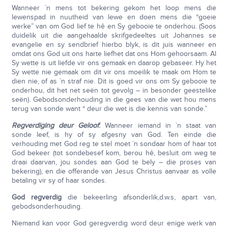
Wanneer `n mens tot bekering gekom het loop mens die
lewenspad in nuutheid van lewe en doen mens die “goeie
werke” van om God lief te hê en Sy gebooie te onderhou. (Soos
duidelik uit die aangehaalde skrifgedeeltes uit Johannes se
evangelie en sy sendbrief hierbo blyk, is dit juis wanneer en
omdat ons God uit ons harte liefhet dat ons Hom gehoorsaam. Al
Sy wette is uit liefde vir ons gemaak en daarop gebaseer. Hy het
Sy wette nie gemaak om dit vir ons moeilik te maak om Hom te
dien nie, of as `n straf nie. Dit is goed vir ons om Sy gebooie te
onderhou, dit het net seën tot gevolg – in besonder geestelike
seën). Gebodsonderhouding in die gees van die wet hou mens
terug van sonde want “ deur die wet is die kennis van sonde.”
Regverdiging deur Geloof
:
Wanneer iemand in `n staat van
sonde leef, is hy of sy afgesny van God. Ten einde die
verhouding met God reg te stel moet `n sondaar hom of haar tot
God bekeer (tot sondebesef kom, berou hê, besluit om weg te
draai daarvan, jou sondes aan God te bely – die proses van
bekering), en die offerande van Jesus Christus aanvaar as volle
betaling vir sy of haar sondes.
God regverdig
die bekeerling afsonderlik,d.w.s, apart van,
gebodsonderhouding.
Niemand kan voor God geregverdig word deur enige werk van