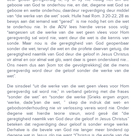
gebooie van God te onderhou nie, en dat, diegene wat God se
gebooie en wette onderhou, daardeur regverdiging deur middel
van “die werke van die wet” soek. Hulle haal Rom. 3:20-22, 28 as
bewys aan dat iemand wat “gered” is nie nodig het om die wet
te onderhou nie. In die AOV lees hierdie verse soos volg:
“aangesien uit die werke van die wet geen vlees voor Hom
geregverdig sal word nie, want deur die wet is die kennis van
sonde. Maar nou is die geregtigheid van God geopenbaar
sonder die wet, terwyl die wet en die profete daarvan getuig, die
geregtigheid naamlik van God deur die geloof in Jesus Christus
vir almal en oor almal wat glo, want daar is geen onderskeid nie…
Ons neem dus aan [kom tot die gevolgtrekking] dat die mens
geregverdig word deur die geloof sonder die werke van die
wet”.
Die sinsdeel “uit die werke van die wet geen vlees voor Hom
geregverdig sal word nie,” in verband gebring met die frases
“sonder die wet” en “sonder die werke [Grieks ergwn
ergon
,
‘werke, dade’]van die wet, ” skep die indruk dat wet- en
gebodsonderhouding nie vir verlossing vereis word nie. Onder
diegene wat hierdie teorie steun, word gesê dat “die
geregtigheid naamlik van God deur die geloof in Jesus Christus”
beteken dat regverdiging deur geloof is sonder enige werke.
Derhalwe is die bevele van God nie langer meer bindend op
diegene wat in Jesus glo nie want “Christus is die einde van die